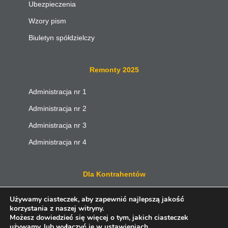
Ubezpieczenia
Wzory pism
Biuletyn spółdzielczy
Remonty 2025
Administracja nr 1
Administracja nr 2
Administracja nr 3
Administracja nr 4
Dla Kontrahentów
Przetargi
Używamy ciasteczek, aby zapewnić najlepszą jakość
korzystania z naszej witryny.
Wolne lokale
Możesz dowiedzieć się więcej o tym, jakich ciasteczek
używamy, lub wyłączyć je w
ustawieniach
.