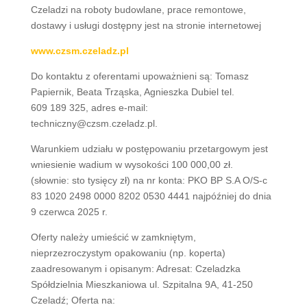
Czeladzi na roboty budowlane, prace remontowe,
dostawy i usługi dostępny jest na stronie internetowej
www.czsm.czeladz.pl
Do kontaktu z oferentami upoważnieni są: Tomasz
Papiernik, Beata Trząska, Agnieszka Dubiel tel.
609 189 325, adres e-mail:
techniczny@czsm.czeladz.pl.
Warunkiem udziału w postępowaniu przetargowym jest
wniesienie wadium w wysokości 100 000,00 zł.
(słownie: sto tysięcy zł) na nr konta: PKO BP S.A O/S-c
83 1020 2498 0000 8202 0530 4441 najpóźniej do dnia
9 czerwca 2025 r.
Oferty należy umieścić w zamkniętym,
nieprzezroczystym opakowaniu (np. koperta)
zaadresowanym i opisanym: Adresat: Czeladzka
Spółdzielnia Mieszkaniowa ul. Szpitalna 9A, 41-250
Czeladź; Oferta na: